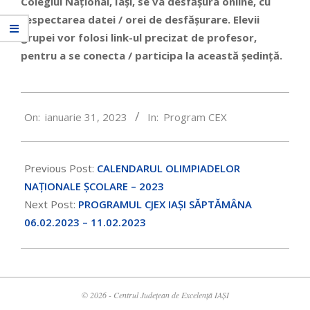
Colegiul Național, Iași, se va desfășura online, cu
respectarea datei / orei de desfășurare. Elevii
grupei vor folosi link-ul precizat de profesor,
pentru a se conecta / participa la această ședință.
2023-
On:
ianuarie 31, 2023
In:
Program CEX
01-
31
Previous Post:
CALENDARUL OLIMPIADELOR
NAŢIONALE ŞCOLARE – 2023
Next Post:
PROGRAMUL CJEX IAȘI SĂPTĂMÂNA
06.02.2023 – 11.02.2023
© 2026 - Centrul Județean de Excelență IAȘI