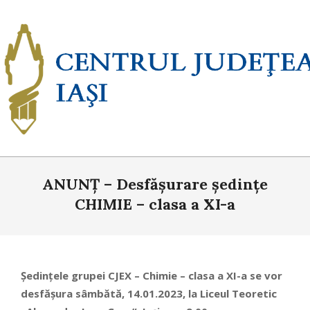
Skip
to
content
Primary
ANUNȚ – Desfășurare ședințe
Navigation
Menu
CHIMIE – clasa a XI-a
Ședințele grupei CJEX – Chimie – clasa a XI-a se vor
desfășura sâmbătă, 14.01.2023, la Liceul Teoretic