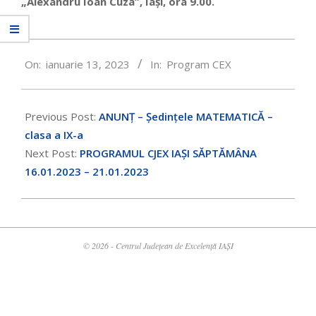
„Alexandru Ioan Cuza”, Iași, ora 9.00.
2023-
On:
ianuarie 13, 2023
In:
Program CEX
01-
13
Previous Post:
ANUNȚ – Ședințele MATEMATICĂ –
clasa a IX-a
Next Post:
PROGRAMUL CJEX IAȘI SĂPTĂMÂNA
16.01.2023 – 21.01.2023
© 2026 - Centrul Județean de Excelență IAȘI