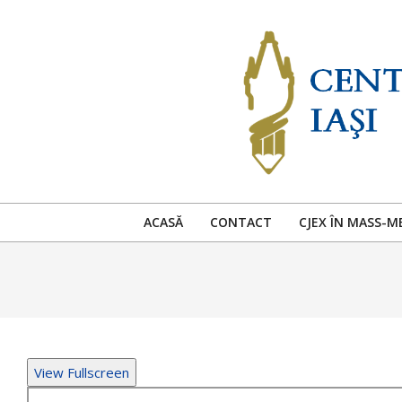
Skip
to
content
ACASĂ
CONTACT
CJEX ÎN MASS-M
View Fullscreen