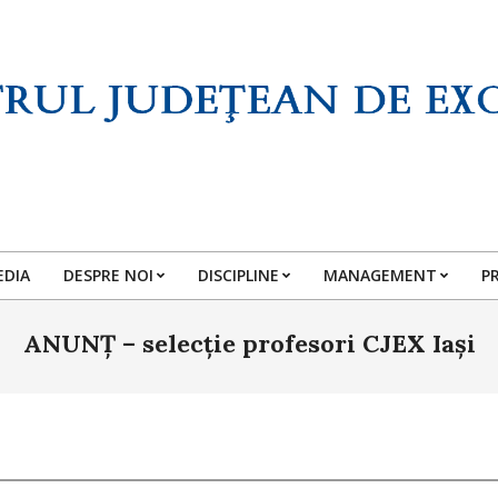
EDIA
DESPRE NOI
DISCIPLINE
MANAGEMENT
P
Primary
Navigation
ANUNȚ – selecție profesori CJEX Iași
Menu