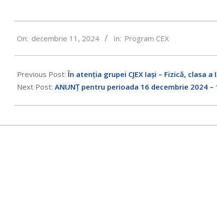
2024-
On:
decembrie 11, 2024
In:
Program CEX
12-
11
Previous Post:
În atenția grupei CJEX Iași – Fizică, clasa a 
Next Post:
ANUNȚ pentru perioada 16 decembrie 2024 – 