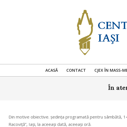
Skip
to
content
ACASĂ
CONTACT
CJEX ÎN MASS-M
În ate
Din motive obiective. ședința programată pentru sâmbătă, 14 d
Racoviță”, Iași, la aceeași dată, aceeași oră.