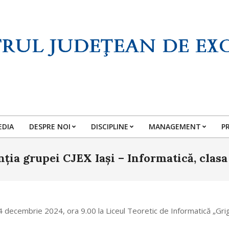
EDIA
DESPRE NOI
DISCIPLINE
MANAGEMENT
P
Primary
Navigation
nția grupei CJEX Iași – Informatică, clasa
Menu
ecembrie 2024, ora 9.00 la Liceul Teoretic de Informatică „Grigore