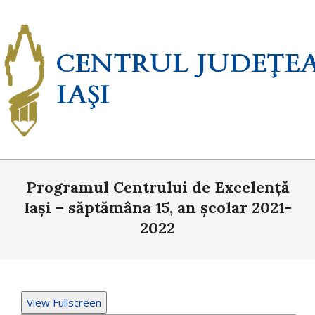
Skip
to
content
Primary
Programul Centrului de Excelență
Navigation
Menu
Iași – săptămâna 15, an școlar 2021-
2022
View Fullscreen