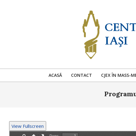
Skip
to
content
ACASĂ
CONTACT
CJEX ÎN MASS-M
Programul
View Fullscreen