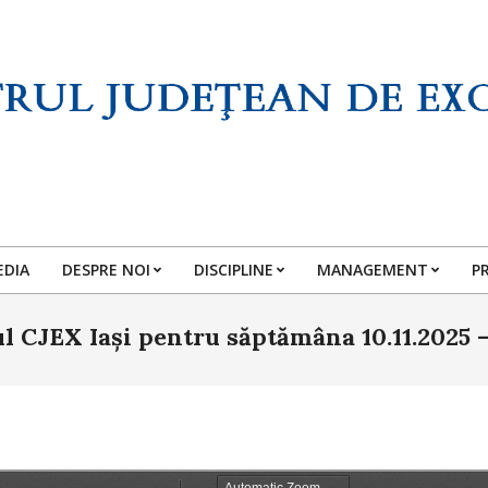
EDIA
DESPRE NOI
DISCIPLINE
MANAGEMENT
P
Primary
Navigation
 CJEX Iași pentru săptămâna 10.11.2025 – 
Menu