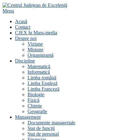
Skip
to
Primary
Menu
content
Navigation
Acasă
Menu
Contact
CJEX în Mass-media
Despre noi
Viziune
Misiune
Organigramă
Discipline
Matematică
Informatică
Limba română
Limba Engleză
Limba Franceză
Biologie
Fizică
Chimie
Geografie
Management
Documente manageriale
Stat de funcții
Stat de personal
Financiar