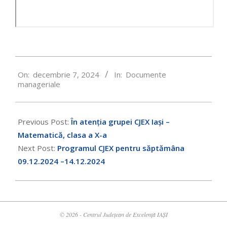
2024-
On:
decembrie 7, 2024
In:
Documente
12-
manageriale
07
Previous Post:
În atenția grupei CJEX Iași –
Matematică, clasa a X-a
Next Post:
Programul CJEX pentru săptămâna
09.12.2024 –14.12.2024
© 2026 - Centrul Județean de Excelență IAȘI