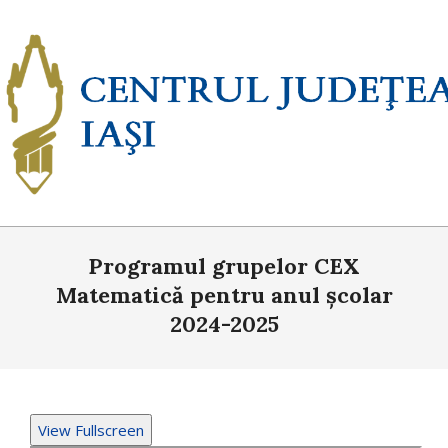
Skip
to
content
Primary
Programul grupelor CEX
Navigation
Menu
Matematică pentru anul școlar
2024-2025
View Fullscreen