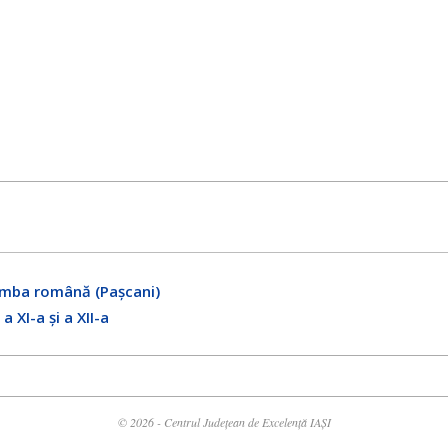
 Limba română (Pașcani)
 XI-a și a XII-a
© 2026 - Centrul Județean de Excelență IAȘI