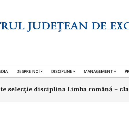
EDIA
DESPRE NOI
DISCIPLINE
MANAGEMENT
P
Primary
Navigation
te selecție disciplina Limba română – cla
Menu