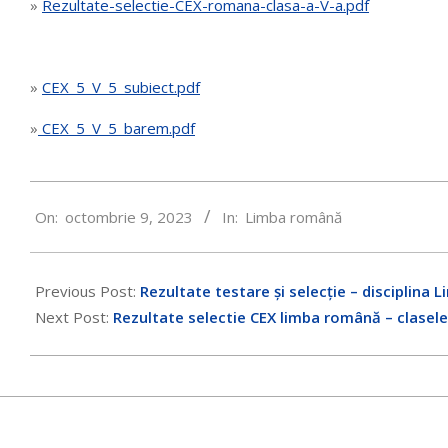
»
Rezultate-selectie-CEX-romana-clasa-a-V-a.pdf
»
CEX_5_V_5_subiect.pdf
»
CEX_5_V_5_barem.pdf
2023-
On:
octombrie 9, 2023
In:
Limba română
10-
09
Previous Post:
Rezultate testare și selecție – disciplina
Next Post:
Rezultate selectie CEX limba română – clasele a