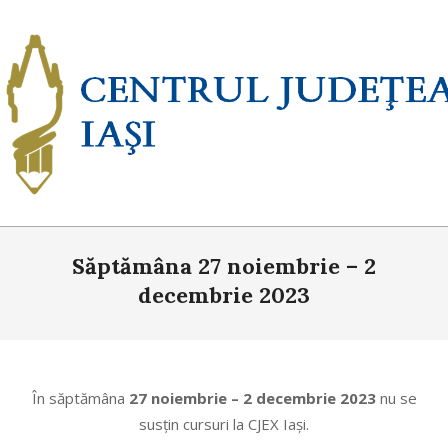
Skip
to
content
Primary
Săptămâna 27 noiembrie – 2
Navigation
Menu
decembrie 2023
În săptămâna
27 noiembrie – 2 decembrie 2023
nu se
susțin cursuri la CJEX Iași.