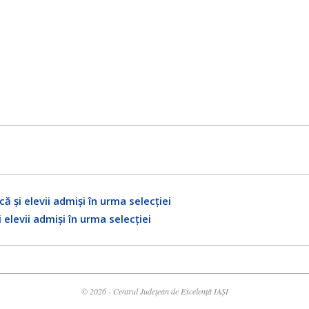
ă și elevii admiși în urma selecției
 elevii admiși în urma selecției
© 2026 - Centrul Județean de Excelență IAȘI