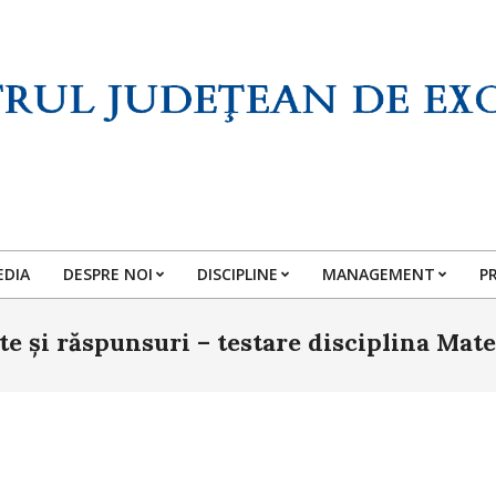
EDIA
DESPRE NOI
DISCIPLINE
MANAGEMENT
P
Primary
Navigation
te și răspunsuri – testare disciplina Mat
Menu