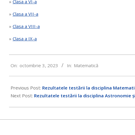
»
Clasa a VI-a
»
Clasa a VII-a
»
Clasa a VIII-a
»
Clasa a IX-a
2023-
On:
octombrie 3, 2023
In:
Matematică
10-
03
Previous Post:
Rezultatele testării la disciplina Matematic
Next Post:
Rezultatele testării la disciplina Astronomie și