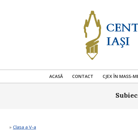
Skip
to
content
ACASĂ
CONTACT
CJEX ÎN MASS-M
Subiec
»
Clasa a V-a